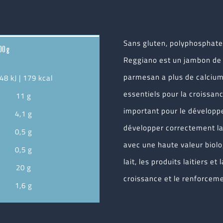
Sans gluten, polyphosphate
00 g
Reggiano
est un jambon de 
parmesan a plus de calcium 
48 kJ | 179 kcal
essentiels pour la croissan
11 g
important pour le développ
4,1 g
développer correctement la 
0,5 g
avec une haute valeur biol
0,5 g
lait, les produits laitiers e
20 g
croissance et le renforcem
1,6 g