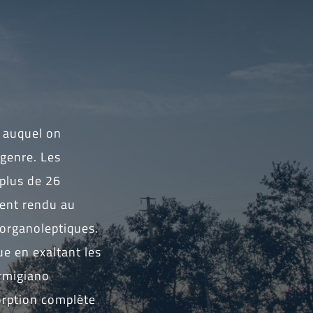
 auquel on
genre. Les
 plus de 26
lent rendu au
 organoleptiques.
e en exaltant les
armigiano
orption complète