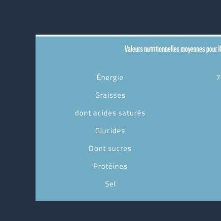
Valeurs nutritionnelles moyennes pour 1
Énergie
7
Graisses
dont acides saturés
Glucides
Dont sucres
Protéines
Sel