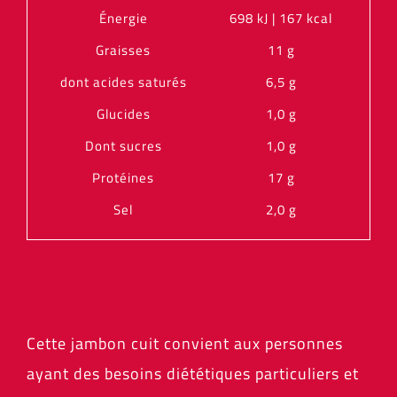
Énergie
698 kJ | 167 kcal
Graisses
11 g
dont acides saturés
6,5 g
Glucides
1,0 g
Dont sucres
1,0 g
Protéines
17 g
Sel
2,0 g
Cette jambon cuit convient aux personnes
ayant des besoins diététiques particuliers et