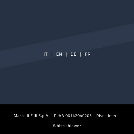
IT
|
EN
|
DE
|
FR
Martelli F.lli S.p.A. - P.IVA 00142040203 -
Disclaimer -
Whistleblower