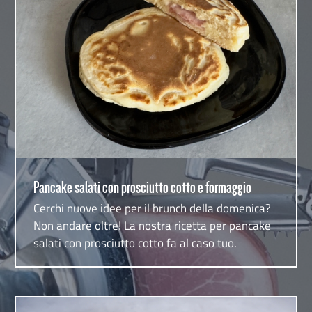
Pancake salati con prosciutto cotto e formaggio
Pancake salati con prosciutto cotto e formaggio
Cerchi nuove idee per il brunch della domenica?
Non andare oltre! La nostra ricetta per pancake
salati con prosciutto cotto fa al caso tuo.