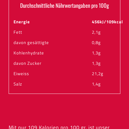
Durchschnittliche Nährwertangaben pro 100g
Energie
456kJ/
109kcal
Fett
2,1g
davon gesättigte
0,8g
Kohlenhydrate
1,3g
davon Zucker
1,3g
Eiweiss
21,2g
Salz
1,4g
Mit nur 109 Kalorien pro 100 gr. ist unser