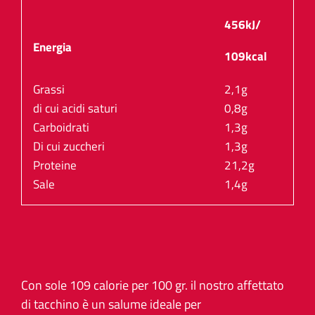
456kJ/
Energia
109kcal
Grassi
2,1g
di cui acidi saturi
0,8g
Carboidrati
1,3g
Di cui zuccheri
1,3g
Proteine
21,2g
Sale
1,4g
Con sole 109 calorie per 100 gr. il nostro affettato
di tacchino è un salume ideale per