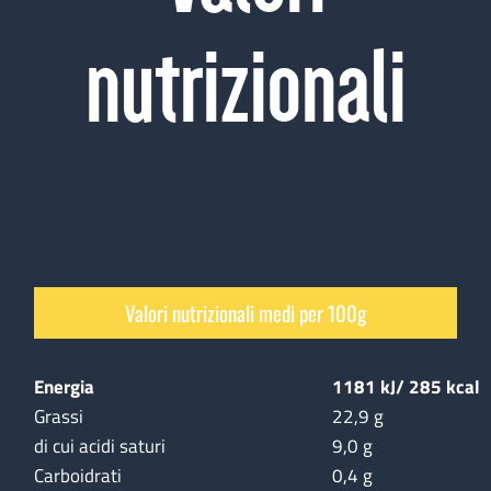
nutrizionali
Valori nutrizionali medi per 100g
Energia
1181 kJ/
285 kcal
Grassi
22,9 g
di cui acidi saturi
9,0 g
Carboidrati
0,4 g