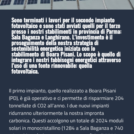
Sono terminati i lavori per il secondo impianto
fotovoltaico e sono stati avviati quelli per il terzo
presso i nostri stabilimenti in provincia di Parma:
Sala Baganza e Langhirano. L’investimento è il
proseguimento della nostra strategia di
sostenibilità energetica iniziata con lo
stabilimento di Boara Pisani. Lo scopo è quello di
integrare i nostri fabbisogni energetici attraverso
l’uso di una fonte rinnovabile: quella
fotovoltaica.
Il primo impianto, quello realizzato a Boara Pisani
(PD), è già operativo e ci permette di risparmiare 204
tonnellate di CO2 all’anno. I due nuovi impianti
ridurranno ulteriormente la nostra impronta
carbonica. Questi accolgono un totale di 2024 moduli
solari in monocristallino (1284 a Sala Baganza e 740