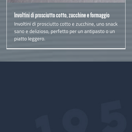
Involtini di prosciutto cotto, zucchine e formaggio
Involtini di prosciutto cotto e zucchine, uno snack
sano e delizioso, perfetto per un antipasto o un
piatto leggero.